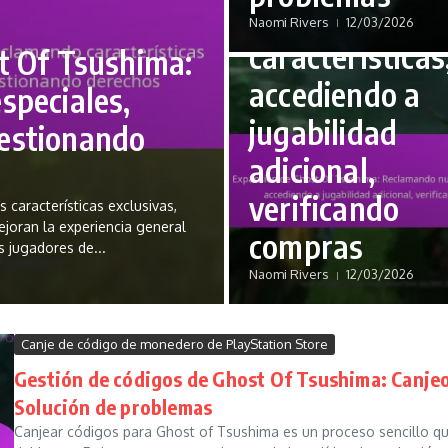
Reclamando n
Naomi Rivers
12/03/2026
características
t Of Tsushima:
accediendo a
speciales,
jugabilidad
Gestionando
adicional,
verificando
 características exclusivas,
ejoran la experiencia general
compras
s jugadores de...
Naomi Rivers
12/03/2026
Canje de código de monedero de PlayStation Store
Gestión de códigos de Ghost Of Tsushima: Canjeo
Solución de problemas
Canjear códigos para Ghost of Tsushima es un proceso sencillo que