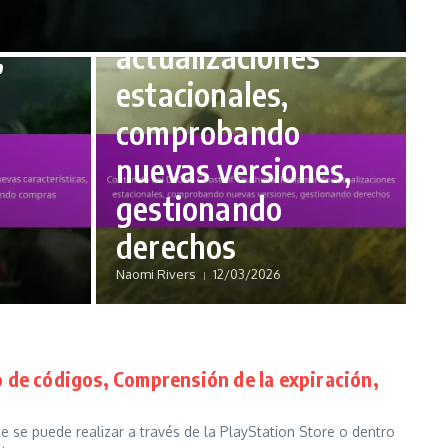
uevas
Reclamando
,
actualizaciones
estacionales,
comprobando
nuevas versiones,
gestionando
derechos
Naomi Rivers
12/03/2026
 de códigos, Comprensión de la expiración,
 se puede realizar a través de la PlayStation Store o dentro