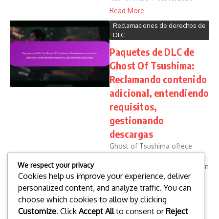
Read More
Reclamaciones de derechos de
DLC
Paquetes de DLC de
Ghost Of Tsushima:
Reclamando contenido
adicional, entendiendo
requisitos,
gestionando
descargas
Ghost of Tsushima ofrece
varios paquetes de contenido
We respect your privacy
descargable (DLC) que mejoran
Cookies help us improve your experience, deliver
la experiencia de juego con
personalized content, and analyze traffic. You can
nuevas misiones, tramas y
mejoras de personajes. Para
choose which cookies to allow by clicking
acceder a estos paquetes, los
Customize
. Click
Accept All
to consent or
Reject
juga...