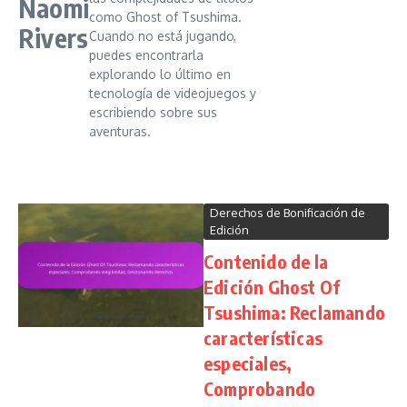
Naomi
como Ghost of Tsushima.
Rivers
Cuando no está jugando,
puedes encontrarla
explorando lo último en
tecnología de videojuegos y
escribiendo sobre sus
aventuras.
Derechos de Bonificación de
Edición
Contenido de la
Edición Ghost Of
Tsushima: Reclamando
características
especiales,
Comprobando