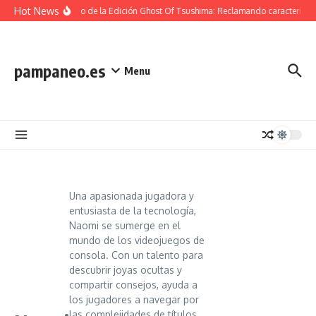
Skip to content
Hot News
Contenido de la Edición Ghost Of Tsushima: Reclamando característic
pampaneo.es
Menu
Una apasionada jugadora y
entusiasta de la tecnología,
Naomi se sumerge en el
mundo de los videojuegos de
consola. Con un talento para
descubrir joyas ocultas y
compartir consejos, ayuda a
los jugadores a navegar por
las complejidades de títulos