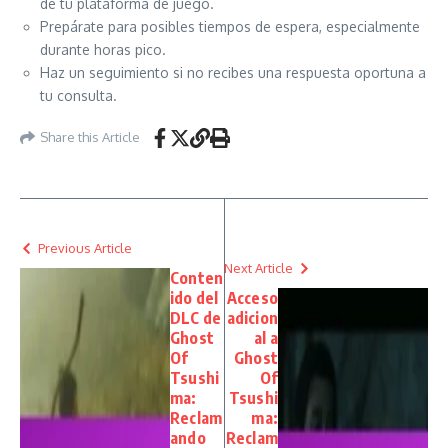
de tu plataforma de juego.
Prepárate para posibles tiempos de espera, especialmente
durante horas pico.
Haz un seguimiento si no recibes una respuesta oportuna a
tu consulta.
Share this Article
Previous Article
Next Article
Conten
ido del
Acceso
DLC de
adicion
Ghost
al a
Of
Ghost
Tsushi
Of
ma:
Tsushi
Reclam
ma:
ando
Reclam