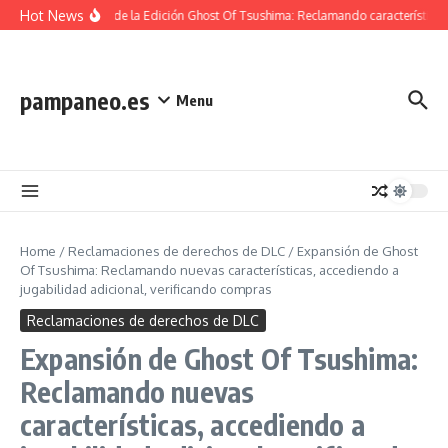
Skip to content
Hot News
Contenido de la Edición Ghost Of Tsushima: Reclamando características 
pampaneo.es
Menu
Home
/
Reclamaciones de derechos de DLC
/
Expansión de Ghost
Of Tsushima: Reclamando nuevas características, accediendo a
jugabilidad adicional, verificando compras
Reclamaciones de derechos de DLC
Expansión de Ghost Of Tsushima:
Reclamando nuevas
características, accediendo a