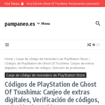
Skip to content
Hot News
Contenido de la Edición Ghost Of Tsushima: Reclamando características e
pampaneo.es
Menu
Home
/
Canje de código de monedero de PlayStation Store
/
Códigos de PlayStation de Ghost Of Tsushima: Canjeo de extras
digitales, Verificación de códigos, Solución de problemas
Canje de código de monedero de PlayStation Store
Códigos de PlayStation de Ghost
Of Tsushima: Canjeo de extras
digitales, Verificación de códigos,