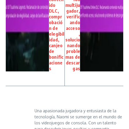
ido
multiju
DLC,
gador,
compr
verific
obació
ando
n de
acceso
elegibil
,
idad,
solucio
canjeo
nando
de
proble
bonific
mas de
acione
descar
s
gas
Una apasionada jugadora y entusiasta de la
tecnología, Naomi se sumerge en el mundo de
los videojuegos de consola. Con un talento
para descubrir joyas ocultas y compartir