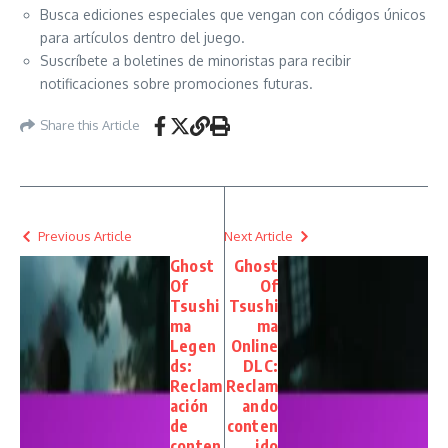
Busca ediciones especiales que vengan con códigos únicos
para artículos dentro del juego.
Suscríbete a boletines de minoristas para recibir
notificaciones sobre promociones futuras.
Share this Article
Previous Article
Next Article
Ghost
Ghost
Of
Of
Tsushi
Tsushi
ma
ma
Legen
Online
ds:
DLC:
Reclam
Reclam
ación
ando
de
conten
conten
ido