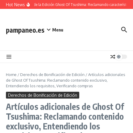
Skip to content
Hot News
Contenido de la Edición Ghost Of Tsushima: Reclamando características 
pampaneo.es
Menu
Home
/
Derechos de Bonificación de Edición
/
Artículos adicionales
de Ghost Of Tsushima: Reclamando contenido exclusivo,
Entendiendo los requisitos, Verificando compras
Derechos de Bonificación de Edición
Artículos adicionales de Ghost Of
Tsushima: Reclamando contenido
exclusivo, Entendiendo los