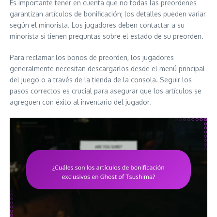
Es importante tener en cuenta que no todas las preordenes
garantizan artículos de bonificación; los detalles pueden variar
según el minorista. Los jugadores deben contactar a su
minorista si tienen preguntas sobre el estado de su preorden.
Para reclamar los bonos de preorden, los jugadores
generalmente necesitan descargarlos desde el menú principal
del juego o a través de la tienda de la consola. Seguir los
pasos correctos es crucial para asegurar que los artículos se
agreguen con éxito al inventario del jugador.