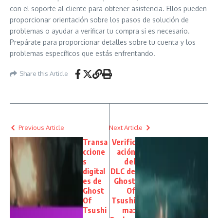
con el soporte al cliente para obtener asistencia. Ellos pueden
proporcionar orientación sobre los pasos de solución de
problemas o ayudar a verificar tu compra si es necesario.
Prepárate para proporcionar detalles sobre tu cuenta y los
problemas específicos que estás enfrentando.
Share this Article
Previous Article
Next Article
Transa
Verific
ccione
ación
s
del
digital
DLC de
es de
Ghost
Ghost
Of
Of
Tsushi
Tsushi
ma: